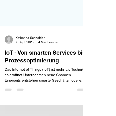
Katharina Schneider
7. Sept. 2025
4 Min. Lesezeit
IoT - Von smarten Services bis
Prozessoptimierung
Das Internet of Things (IoT) ist mehr als Technik –
es eröffnet Unternehmen neue Chancen.
Einerseits entstehen smarte Geschäftsmodelle
wie Pay-per-Use oder Predictive Maintenance.
Andererseits lassen sich Prozesse optimieren:
Kosten sinken, Transparenz steigt, und
Mitarbeitende werden entlastet – ein wichtiger
Beitrag gegen den Fachkräftemangel.