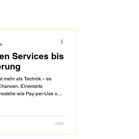
it
ten Services bis
erung
ist mehr als Technik – es
Chancen. Einerseits
modelle wie Pay-per-Use oder
rerseits lassen sich
sinken, Transparenz steigt,
lastet – ein wichtiger Beitrag
 Entscheidend ist die
 eigene Wertschöpfungsebene
n, Services und KI.