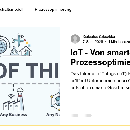
chäftsmodell
Prozessoptimierung
Katharina Schneider
7. Sept. 2025
4 Min. Leseze
IoT - Von smar
Prozessoptimi
Das Internet of Things (IoT) 
eröffnet Unternehmen neue 
entstehen smarte Geschäfts
Predictive Maintenance. Ande
Prozesse optimieren: Kosten 
und Mitarbeitende werden ent
gegen den Fachkräftemangel.
Konnektivität: Sie ist eine
im IoT und die Basis für Date