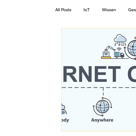
All Posts
IoT
Wissen
Ges